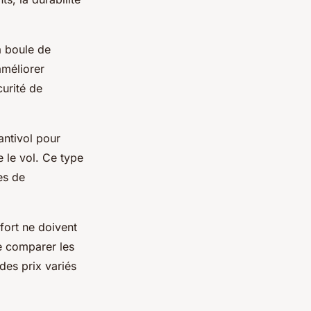
a boule de
améliorer
curité de
antivol pour
 le vol. Ce type
ves de
nfort ne doivent
e comparer les
des prix variés