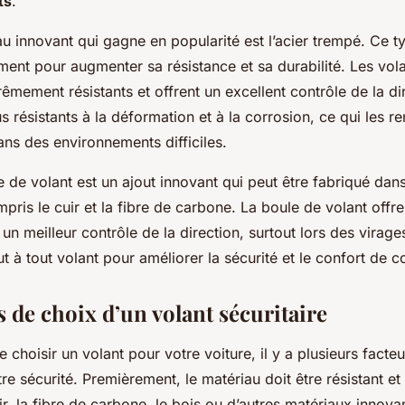
ts
.
u innovant qui gagne en popularité est l’acier trempé. Ce ty
ment pour augmenter sa résistance et sa durabilité. Les vola
êmement résistants et offrent un excellent contrôle de la dir
lus résistants à la déformation et à la corrosion, ce qui les 
dans des environnements difficiles.
e de volant est un ajout innovant qui peut être fabriqué dans
pris le cuir et la fibre de carbone. La boule de volant offr
 un meilleur contrôle de la direction, surtout lors des virage
ut à tout volant pour améliorer la sécurité et le confort de c
s de choix d’un volant sécuritaire
de choisir un volant pour votre voiture, il y a plusieurs facte
re sécurité. Premièrement, le matériau doit être résistant e
cuir, la fibre de carbone, le bois ou d’autres matériaux innovan