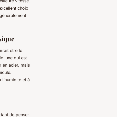
illeure vitesse.
excellent choix
 généralement
sique
rait être le
e luxe qui est
x en acier, mais
icule.
 l’humidité et à
rtant de penser