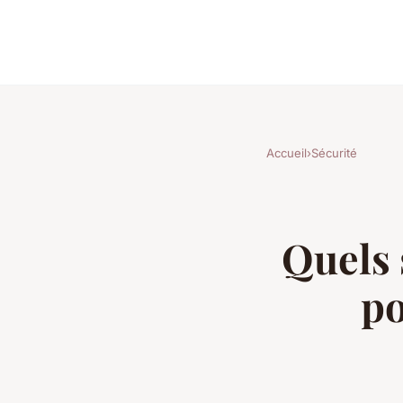
Accueil
›
Sécurité
Quels 
po