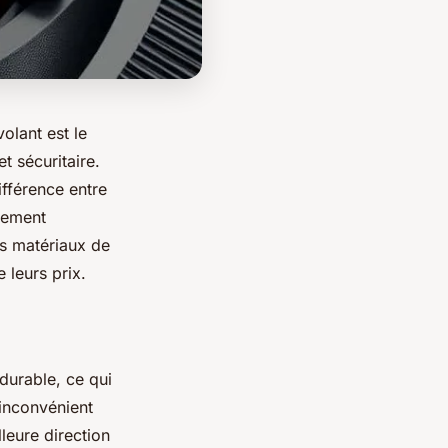
volant est le
t sécuritaire.
ifférence entre
lement
ts matériaux de
 leurs prix.
 durable, ce qui
 inconvénient
lleure direction