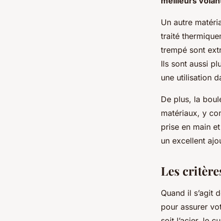
meilleurs volan
Un autre matéria
traité thermique
trempé sont extr
Ils sont aussi p
une utilisation 
De plus, la boul
matériaux, y com
prise en main et
un excellent ajo
Les critère
Quand il s’agit 
pour assurer vot
soit l’acier, le 