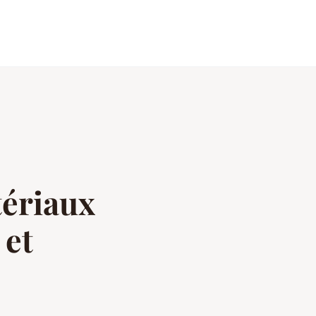
tériaux
 et