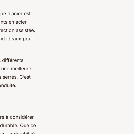
pe d’acier est
nts en acier
ection assistée.
rend idéaux pour
 différents
e une meilleure
s serrés. C’est
onduite.
urs à considérer
t durable. Que ce
ts, la durabilité