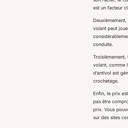
est un facteur 
Deuxièmement, le
volant peut jou
considérablement
conduite.
Troisièmement, l
volant, comme le
d’antivol est gén
crochetage.
Enfin, le prix es
pas être compro
prix. Vous pouve
sur des sites 